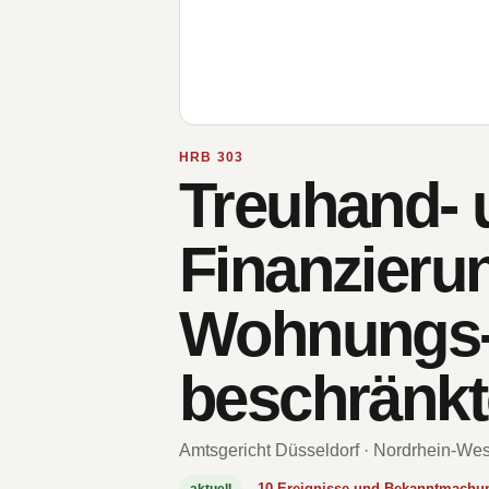
HRB 303
Treuhand- 
Finanzierun
Wohnungs- 
beschränkt
Amtsgericht Düsseldorf · Nordrhein-Wes
10 Ereignisse und Bekanntmachu