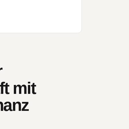
r
t mit
nanz