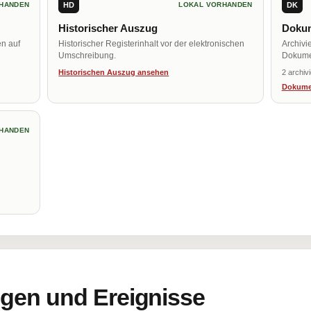
HD
DK
HANDEN
LOKAL VORHANDEN
Historischer Auszug
Dokum
en auf
Historischer Registerinhalt vor der elektronischen
Archivi
Umschreibung.
Dokume
Historischen Auszug ansehen
2 archiv
Dokume
HANDEN
en und Ereignisse