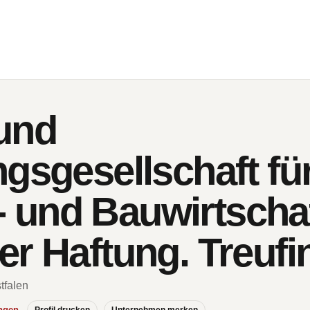
und
gsgesellschaft fü
und Bauwirtschaf
er Haftung. Treufi
tfalen
ngen