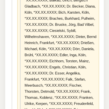
*XX.XX.XXXX; Balkau, Ulrich, Bergisch
Gladbach, *XX.XX.XXXX; Dr. Becker, Diana,
Köln, *XX.XX.XXXX; Bich, Karsten, Köln,
*XX.XX.XXXX; Braches, Burkhard, Pulheim,
*XX.XX.XXXX; Dr. Bruske, Jörg, Bad Vilbel,
*XX.XX.XXXX; Ciesielski, Sybill,
Wilhelmshaven, *XX.XX.XXXX; Dinter, Bernd
Heinrich, Frankfurt, *XX.XX.XXXX; Drießen,
Michael, Köln, *XX.XX.XXXX; Dörr, Daniela,
Brühl, *XX.XX.XXXX; Edler, Inga, Köln,
*XX.XX.XXXX; Eichhorn, Torsten, Mainz,
*XX.XX.XXXX; Engels, Christian, Köln,
*XX.XX.XXXX; Dr. Esser, Angelika,
Frankfurt, *XX.XX.XXXX; Falk, Stefan,
Meerbusch, *XX.XX.XXXX; Fischer,
Thorsten, Detmold, *XX.XX.XXXX; Frank,
Thomas, Koblenz, *XX.XX.XXXX; Franken,
Ulrike, Kerpen, *XX.XX.XXXX; Freudenfeld,