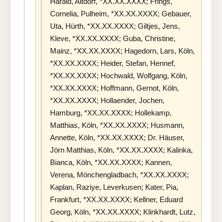
Harald, Altdorf, *XX.XX.XXXX; Frings,
Cornelia, Pulheim, *XX.XX.XXXX; Gebauer,
Uta, Hürth, *XX.XX.XXXX; Giltjes, Jens,
Kleve, *XX.XX.XXXX; Guba, Christine,
Mainz, *XX.XX.XXXX; Hagedorn, Lars, Köln,
*XX.XX.XXXX; Heider, Stefan, Hennef,
*XX.XX.XXXX; Hochwald, Wolfgang, Köln,
*XX.XX.XXXX; Hoffmann, Gernot, Köln,
*XX.XX.XXXX; Hollaender, Jochen,
Hamburg, *XX.XX.XXXX; Hollekamp,
Matthias, Köln, *XX.XX.XXXX; Husmann,
Annette, Köln, *XX.XX.XXXX; Dr. Häuser,
Jörn Matthias, Köln, *XX.XX.XXXX; Kalinka,
Bianca, Köln, *XX.XX.XXXX; Kannen,
Verena, Mönchengladbach, *XX.XX.XXXX;
Kaplan, Raziye, Leverkusen; Kater, Pia,
Frankfurt, *XX.XX.XXXX; Kellner, Eduard
Georg, Köln, *XX.XX.XXXX; Klinkhardt, Lutz,