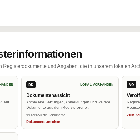
sterinformationen
ch Registerdokumente und Angaben, die in unserem lokalen Arch
DK
VÖ
HANDEN
LOKAL VORHANDEN
Dokumentenansicht
Veröf
en auf
Archivierte Satzungen, Anmeldungen und weitere
Regist
Dokumente aus dem Registerordner.
Register
99 archivierte Dokumente
Zum Zei
Dokumente ansehen