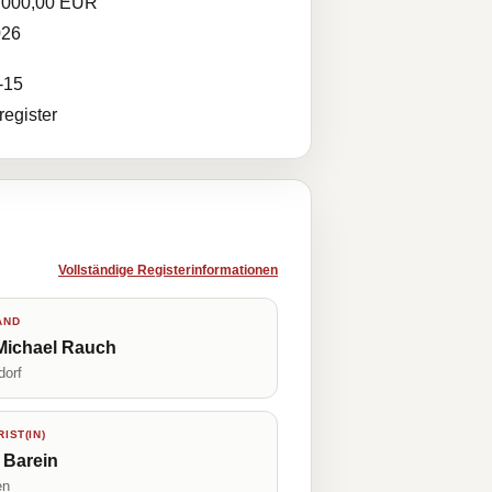
.000,00 EUR
026
-15
egister
Vollständige Registerinformationen
AND
Michael Rauch
dorf
IST(IN)
 Barein
en