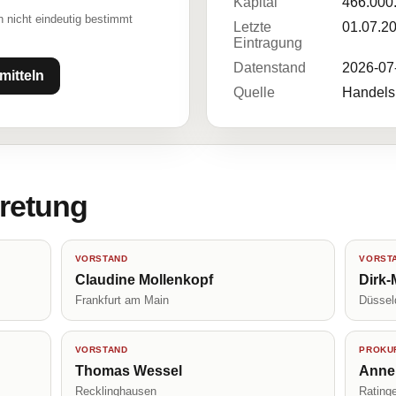
Kapital
466.000
 nicht eindeutig bestimmt
Letzte
01.07.2
Eintragung
Datenstand
2026-07
mitteln
Quelle
Handelsr
tretung
VORSTAND
VORST
Claudine Mollenkopf
Dirk-
Frankfurt am Main
Düssel
VORSTAND
PROKUR
Thomas Wessel
Anne
Recklinghausen
Rating