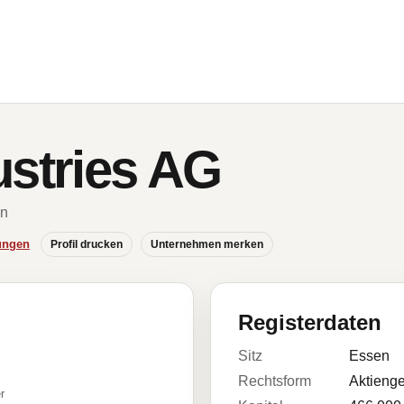
ustries AG
en
ungen
Profil drucken
Unternehmen merken
Registerdaten
Sitz
Essen
Rechtsform
Aktienge
r