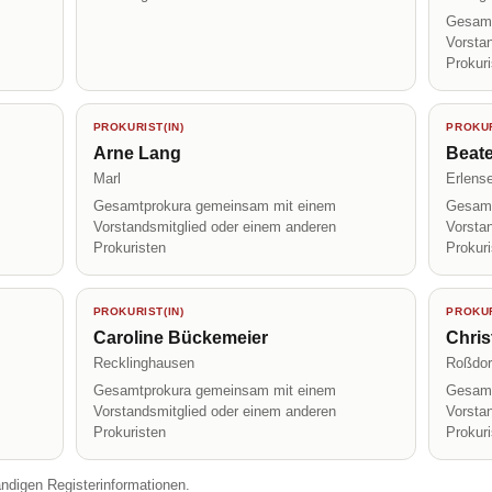
Gesamt
Vorsta
Prokur
PROKURIST(IN)
PROKUR
Arne Lang
Beat
Marl
Erlens
Gesamtprokura gemeinsam mit einem
Gesamt
Vorstandsmitglied oder einem anderen
Vorsta
Prokuristen
Prokur
PROKURIST(IN)
PROKUR
Caroline Bückemeier
Chris
Recklinghausen
Roßdor
Gesamtprokura gemeinsam mit einem
Gesamt
Vorstandsmitglied oder einem anderen
Vorsta
Prokuristen
Prokur
ändigen Registerinformationen.