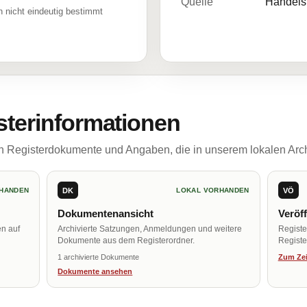
Quelle
Handelsr
 nicht eindeutig bestimmt
sterinformationen
ch Registerdokumente und Angaben, die in unserem lokalen Arch
DK
VÖ
HANDEN
LOKAL VORHANDEN
Dokumentenansicht
Veröf
en auf
Archivierte Satzungen, Anmeldungen und weitere
Regist
Dokumente aus dem Registerordner.
Register
1 archivierte Dokumente
Zum Zei
Dokumente ansehen