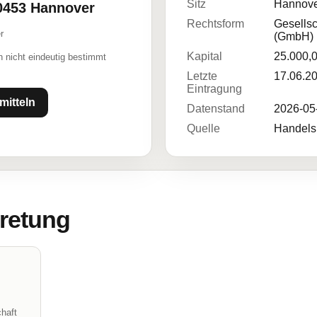
Sitz
Hannove
30453 Hannover
Rechtsform
Gesellsc
r
(GmbH)
Kapital
25.000,
 nicht eindeutig bestimmt
Letzte
17.06.2
Eintragung
mitteln
Datenstand
2026-05
Quelle
Handelsr
tretung
haft