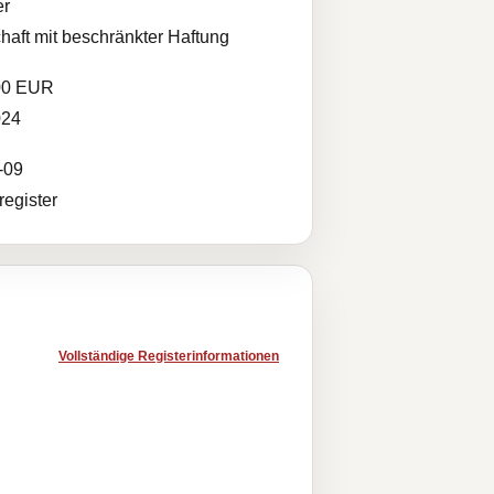
r
haft mit beschränkter Haftung
00 EUR
024
-09
egister
Vollständige Registerinformationen