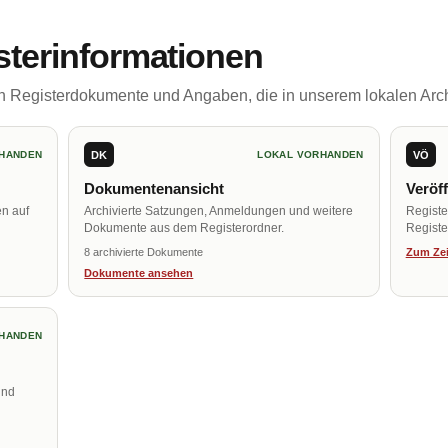
sterinformationen
ch Registerdokumente und Angaben, die in unserem lokalen Arch
DK
VÖ
HANDEN
LOKAL VORHANDEN
Dokumentenansicht
Veröf
en auf
Archivierte Satzungen, Anmeldungen und weitere
Regist
Dokumente aus dem Registerordner.
Register
8 archivierte Dokumente
Zum Zei
Dokumente ansehen
HANDEN
und