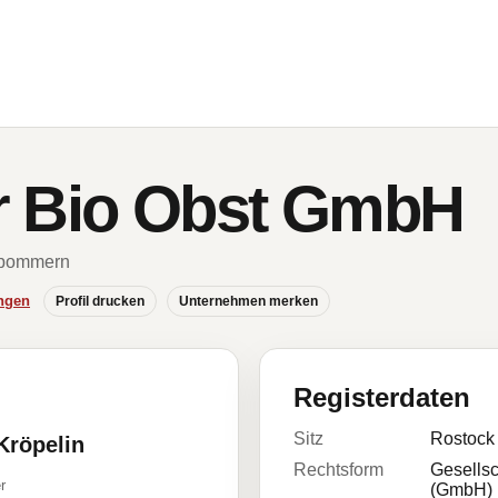
r Bio Obst GmbH
rpommern
ngen
Profil drucken
Unternehmen merken
Registerdaten
Sitz
Rostock
Kröpelin
Rechtsform
Gesellsc
r
(GmbH)