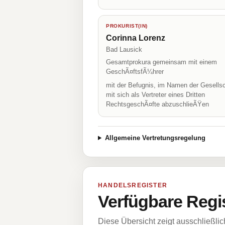
PROKURIST(IN)
Corinna Lorenz
Bad Lausick
Gesamtprokura gemeinsam mit einem
GeschÃ¤ftsfÃ¼hrer
mit der Befugnis, im Namen der Gesellsc
mit sich als Vertreter eines Dritten
RechtsgeschÃ¤fte abzuschlieÃŸen
Allgemeine Vertretungsregelung
HANDELSREGISTER
Verfügbare Regi
Diese Übersicht zeigt ausschließli