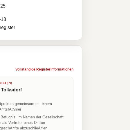
025
-18
egister
Vollständige Registerinformationen
IST(IN)
a Tolksdorf
prokura gemeinsam mit einem
¤ftsfÃ¼hrer
r Befugnis, im Namen der Gesellschaft
h als Vertreter eines Dritten
geschÃ¤fte abzuschlieÃŸen