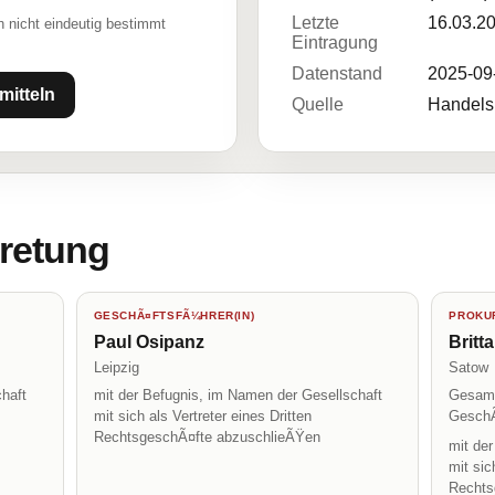
Letzte
16.03.2
 nicht eindeutig bestimmt
Eintragung
Datenstand
2025-09
mitteln
Quelle
Handelsr
tretung
GESCHÃ¤FTSFÃ¼HRER(IN)
PROKUR
Paul Osipanz
Britt
Leipzig
Satow
haft
mit der Befugnis, im Namen der Gesellschaft
Gesamt
mit sich als Vertreter eines Dritten
GeschÃ
RechtsgeschÃ¤fte abzuschlieÃŸen
mit de
mit sic
Rechts