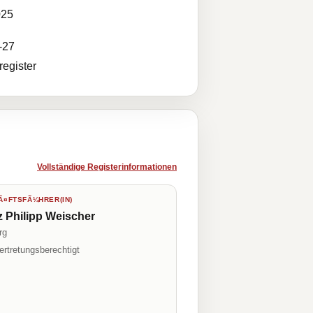
025
-27
egister
Vollständige Registerinformationen
¤FTSFÃ¼HRER(IN)
z Philipp Weischer
rg
ertretungsberechtigt