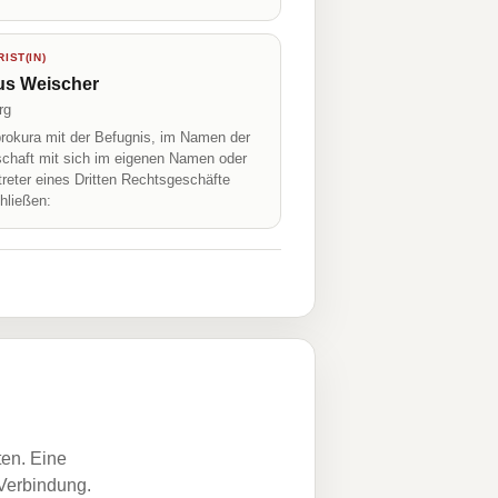
IST(IN)
us Weischer
rg
prokura mit der Befugnis, im Namen der
schaft mit sich im eigenen Namen oder
treter eines Dritten Rechtsgeschäfte
hließen:
ten. Eine
 Verbindung.