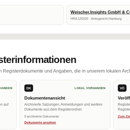
Weischer.Insights GmbH & C
HRA 125320 · Amtsgericht Hamburg
sterinformationen
ch Registerdokumente und Angaben, die in unserem lokalen Arch
DK
VÖ
HANDEN
LOKAL VORHANDEN
Dokumentenansicht
Veröf
en auf
Archivierte Satzungen, Anmeldungen und weitere
Regist
Dokumente aus dem Registerordner.
Register
9 archivierte Dokumente
Zum Zei
Dokumente ansehen