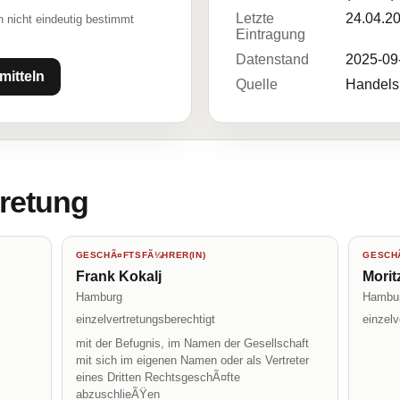
Letzte
24.04.2
 nicht eindeutig bestimmt
Eintragung
Datenstand
2025-09
mitteln
Quelle
Handelsr
tretung
GESCHÃ¤FTSFÃ¼HRER(IN)
GESCHÃ
Frank Kokalj
Morit
Hamburg
Hambu
einzelvertretungsberechtigt
einzelv
mit der Befugnis, im Namen der Gesellschaft
mit sich im eigenen Namen oder als Vertreter
eines Dritten RechtsgeschÃ¤fte
abzuschlieÃŸen