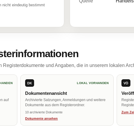
Quelle
Handelsr
 nicht eindeutig bestimmt
sterinformationen
ch Registerdokumente und Angaben, die in unserem lokalen Arch
DK
VÖ
HANDEN
LOKAL VORHANDEN
Dokumentenansicht
Veröf
en auf
Archivierte Satzungen, Anmeldungen und weitere
Regist
Dokumente aus dem Registerordner.
Register
10 archivierte Dokumente
Zum Zei
Dokumente ansehen