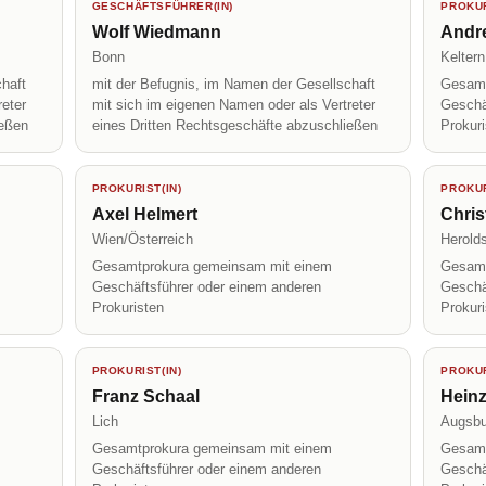
GESCHÄFTSFÜHRER(IN)
PROKUR
Wolf Wiedmann
Andr
Bonn
Keltern
haft
mit der Befugnis, im Namen der Gesellschaft
Gesamt
reter
mit sich im eigenen Namen oder als Vertreter
Geschä
ießen
eines Dritten Rechtsgeschäfte abzuschließen
Prokur
PROKURIST(IN)
PROKUR
Axel Helmert
Chris
Wien/Österreich
Herolds
Gesamtprokura gemeinsam mit einem
Gesamt
Geschäftsführer oder einem anderen
Geschä
Prokuristen
Prokur
PROKURIST(IN)
PROKUR
Franz Schaal
Heinz
Lich
Augsbu
Gesamtprokura gemeinsam mit einem
Gesamt
Geschäftsführer oder einem anderen
Geschä