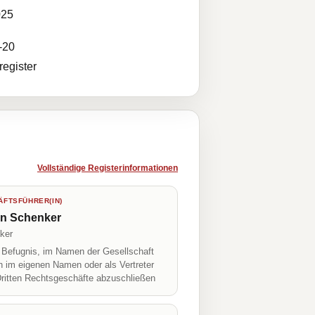
025
-20
egister
Vollständige Registerinformationen
FTSFÜHRER(IN)
on Schenker
ker
r Befugnis, im Namen der Gesellschaft
h im eigenen Namen oder als Vertreter
Dritten Rechtsgeschäfte abzuschließen