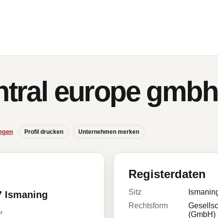
entral europe gmbh
ngen
Profil drucken
Unternehmen merken
Registerdaten
Sitz
Ismanin
37 Ismaning
Rechtsform
Gesellsc
r
(GmbH)