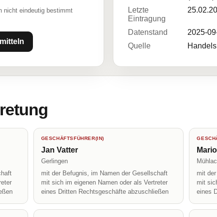
Letzte
25.02.2
 nicht eindeutig bestimmt
Eintragung
Datenstand
2025-09
mitteln
Quelle
Handelsr
tretung
GESCHÄFTSFÜHRER(IN)
GESCHÄ
Jan Vatter
Mari
Gerlingen
Mühlac
haft
mit der Befugnis, im Namen der Gesellschaft
mit de
reter
mit sich im eigenen Namen oder als Vertreter
mit sic
ießen
eines Dritten Rechtsgeschäfte abzuschließen
eines 