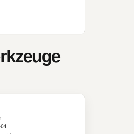
rkzeuge
n
-04