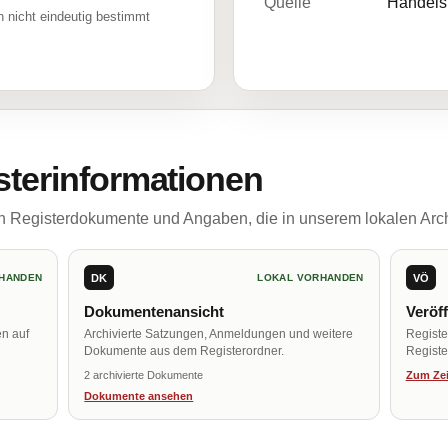
Quelle
Handelsr
 nicht eindeutig bestimmt
sterinformationen
ch Registerdokumente und Angaben, die in unserem lokalen Arch
DK
VÖ
HANDEN
LOKAL VORHANDEN
Dokumentenansicht
Veröf
en auf
Archivierte Satzungen, Anmeldungen und weitere
Regist
Dokumente aus dem Registerordner.
Register
2 archivierte Dokumente
Zum Zei
Dokumente ansehen