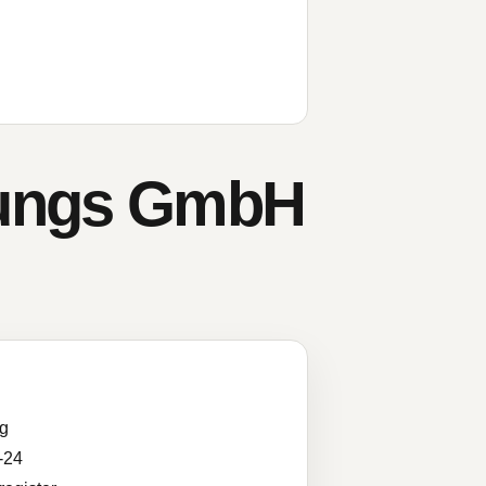
tungs GmbH
ng
-24