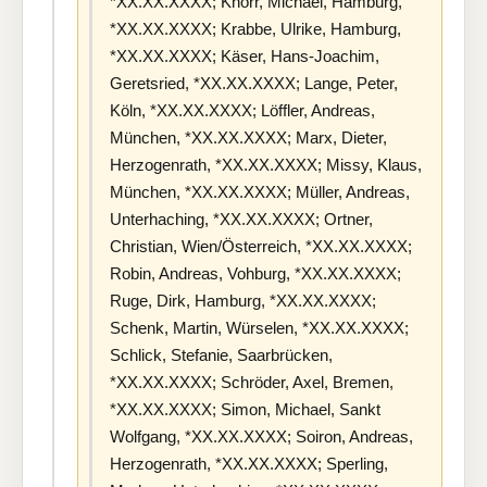
*XX.XX.XXXX; Knorr, Michael, Hamburg,
*XX.XX.XXXX; Krabbe, Ulrike, Hamburg,
*XX.XX.XXXX; Käser, Hans-Joachim,
Geretsried, *XX.XX.XXXX; Lange, Peter,
Köln, *XX.XX.XXXX; Löffler, Andreas,
München, *XX.XX.XXXX; Marx, Dieter,
Herzogenrath, *XX.XX.XXXX; Missy, Klaus,
München, *XX.XX.XXXX; Müller, Andreas,
Unterhaching, *XX.XX.XXXX; Ortner,
Christian, Wien/Österreich, *XX.XX.XXXX;
Robin, Andreas, Vohburg, *XX.XX.XXXX;
Ruge, Dirk, Hamburg, *XX.XX.XXXX;
Schenk, Martin, Würselen, *XX.XX.XXXX;
Schlick, Stefanie, Saarbrücken,
*XX.XX.XXXX; Schröder, Axel, Bremen,
*XX.XX.XXXX; Simon, Michael, Sankt
Wolfgang, *XX.XX.XXXX; Soiron, Andreas,
Herzogenrath, *XX.XX.XXXX; Sperling,