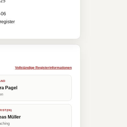
025
-06
egister
Vollständige Registerinformationen
AND
ra Pagel
en
IST(IN)
as Müller
aching