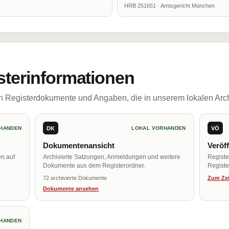
HRB 251651 · Amtsgericht München
sterinformationen
ch Registerdokumente und Angaben, die in unserem lokalen Arch
DK
VÖ
HANDEN
LOKAL VORHANDEN
Dokumentenansicht
Veröf
en auf
Archivierte Satzungen, Anmeldungen und weitere
Regist
Dokumente aus dem Registerordner.
Register
72 archivierte Dokumente
Zum Zei
Dokumente ansehen
HANDEN