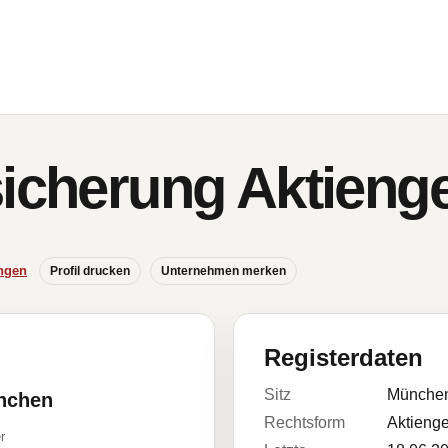
icherung Aktienge
ngen
Profil drucken
Unternehmen merken
Registerdaten
Sitz
Münche
ünchen
Rechtsform
Aktienge
r