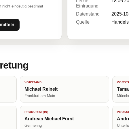
Letzte
18.06.2
Eintragung
 nicht eindeutig bestimmt
Datenstand
2025-10
Quelle
Handelsr
mitteln
tretung
VORSTAND
VORST
Michael Reinelt
Tama
Frankfurt am Main
Münch
PROKURIST(IN)
PROKUR
Andreas Michael Fürst
Andre
Germering
Unterh