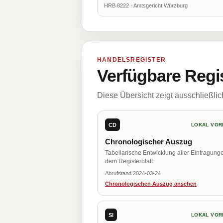
HRB 8222 · Amtsgericht Würzburg
HANDELSREGISTER
Verfügbare Regi
Diese Übersicht zeigt ausschließli
CD
LOKAL VOR
Chronologischer Auszug
Tabellarische Entwicklung aller Eintragung
dem Registerblatt.
Abrufstand 2024-03-24
Chronologischen Auszug ansehen
SI
LOKAL VOR