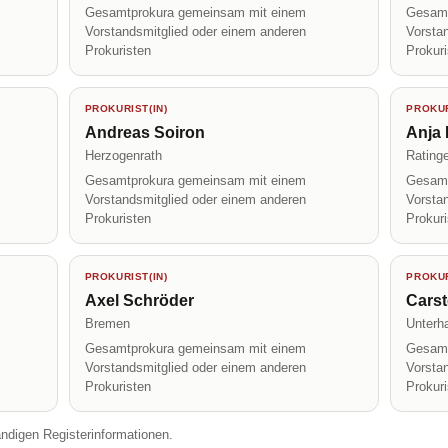
Gesamtprokura gemeinsam mit einem
Gesamt
Vorstandsmitglied oder einem anderen
Vorsta
Prokuristen
Prokur
PROKURIST(IN)
PROKUR
Andreas Soiron
Anja
Herzogenrath
Rating
Gesamtprokura gemeinsam mit einem
Gesamt
Vorstandsmitglied oder einem anderen
Vorsta
Prokuristen
Prokur
PROKURIST(IN)
PROKUR
Axel Schröder
Carst
Bremen
Unterh
Gesamtprokura gemeinsam mit einem
Gesamt
Vorstandsmitglied oder einem anderen
Vorsta
Prokuristen
Prokur
ändigen Registerinformationen.