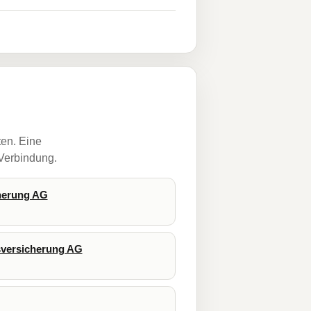
ten. Eine
 Verbindung.
herung AG
sversicherung AG