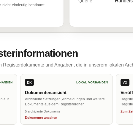
Quelle
Handelsr
 nicht eindeutig bestimmt
sterinformationen
ch Registerdokumente und Angaben, die in unserem lokalen Arch
DK
VÖ
HANDEN
LOKAL VORHANDEN
Dokumentenansicht
Veröf
en auf
Archivierte Satzungen, Anmeldungen und weitere
Regist
Dokumente aus dem Registerordner.
Register
5 archivierte Dokumente
Zum Zei
Dokumente ansehen