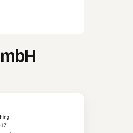
 GmbH
hing
-17