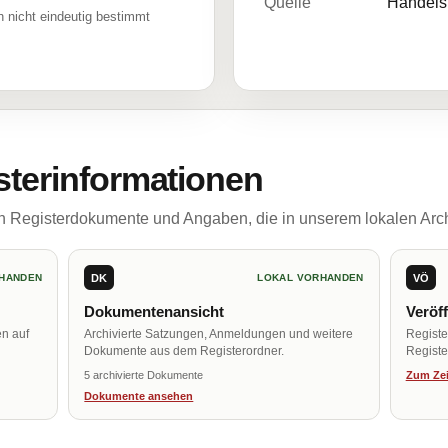
Quelle
Handelsr
 nicht eindeutig bestimmt
sterinformationen
ch Registerdokumente und Angaben, die in unserem lokalen Arch
DK
VÖ
HANDEN
LOKAL VORHANDEN
Dokumentenansicht
Veröf
en auf
Archivierte Satzungen, Anmeldungen und weitere
Regist
Dokumente aus dem Registerordner.
Register
5 archivierte Dokumente
Zum Zei
Dokumente ansehen