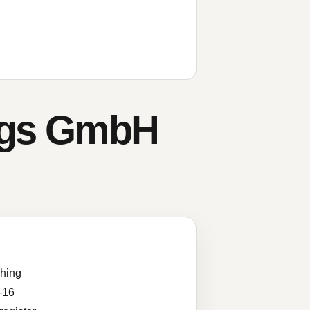
ungs GmbH
hing
-16