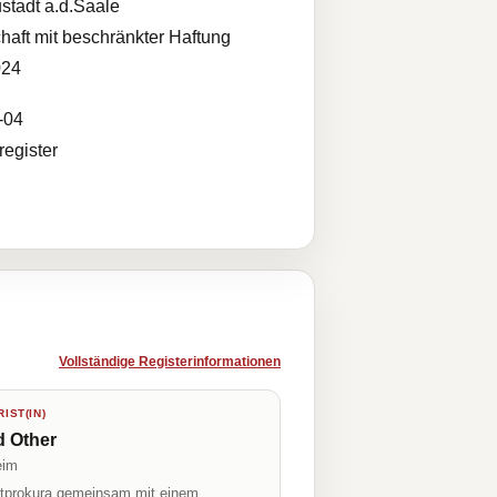
stadt a.d.Saale
haft mit beschränkter Haftung
024
-04
egister
Vollständige Registerinformationen
IST(IN)
d Other
eim
prokura gemeinsam mit einem