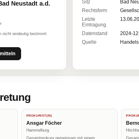
Sitz
Bad Neu
Bad Neustadt a.d.
Rechtsform
Gesellsc
Letzte
13.06.2
r
Eintragung
Datenstand
2024-12
 nicht eindeutig bestimmt
Quelle
Handelsr
mitteln
tretung
PROKURIST(IN)
PROKUR
Ansgar Föcher
Bern
Hammelburg
Höchh
Gesamtprokura gemeinsam mit einem
Gesamt