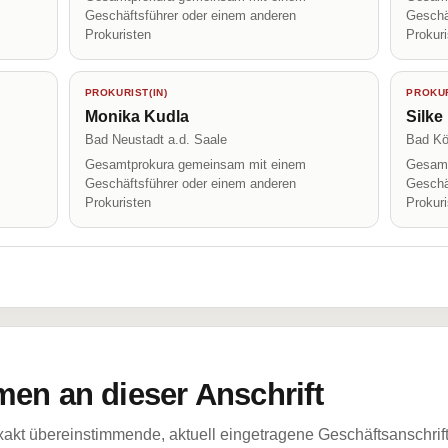
Geschäftsführer oder einem anderen
Geschä
Prokuristen
Prokur
PROKURIST(IN)
PROKUR
Monika Kudla
Silke
Bad Neustadt a.d. Saale
Bad Kö
Gesamtprokura gemeinsam mit einem
Gesamt
Geschäftsführer oder einem anderen
Geschä
Prokuristen
Prokur
en an dieser Anschrift
akt übereinstimmende, aktuell eingetragene Geschäftsanschrif