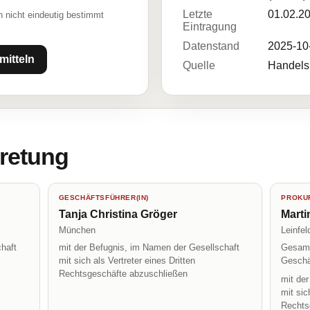
Letzte
01.02.2
 nicht eindeutig bestimmt
Eintragung
Datenstand
2025-10
mitteln
Quelle
Handelsr
tretung
GESCHÄFTSFÜHRER(IN)
PROKUR
Tanja Christina Gröger
Marti
München
Leinfe
haft
mit der Befugnis, im Namen der Gesellschaft
Gesamt
mit sich als Vertreter eines Dritten
Geschä
Rechtsgeschäfte abzuschließen
mit de
mit sic
Rechts