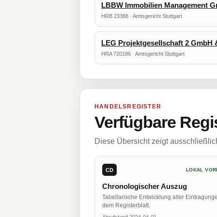
LBBW Immobilien Management 
HRB 23388 · Amtsgericht Stuttgart
LEG Projektgesellschaft 2 GmbH 
HRA 720186 · Amtsgericht Stuttgart
HANDELSREGISTER
Verfügbare Regi
Diese Übersicht zeigt ausschließli
CD
LOKAL VOR
Chronologischer Auszug
Tabellarische Entwicklung aller Eintragung
dem Registerblatt.