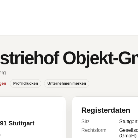
ustriehof Objekt-
erg
gen
Profil drucken
Unternehmen merken
Registerdaten
Sitz
Stuttgart
91 Stuttgart
Rechtsform
Gesellsc
r
(GmbH)