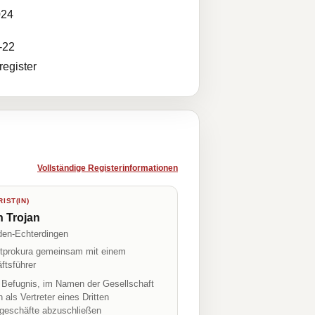
024
-22
egister
Vollständige Registerinformationen
IST(IN)
n Trojan
lden-Echterdingen
prokura gemeinsam mit einem
ftsführer
r Befugnis, im Namen der Gesellschaft
h als Vertreter eines Dritten
geschäfte abzuschließen