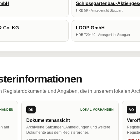
GmbH
Schlossgartenbau-Aktiengese
HRB 59 · Amtsgericht Stuttgart
& Co. KG
LOOP GmbH
HRB 720449 · Amtsgericht Stuttgart
sterinformationen
ch Registerdokumente und Angaben, die in unserem lokalen Arch
DK
VÖ
HANDEN
LOKAL VORHANDEN
Dokumentenansicht
Veröf
en auf
Archivierte Satzungen, Anmeldungen und weitere
Regist
Dokumente aus dem Registerordner.
Register