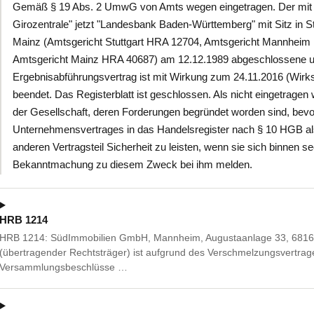
Gemäß § 19 Abs. 2 UmwG von Amts wegen eingetragen. Der mit
Girozentrale" jetzt "Landesbank Baden-Württemberg" mit Sitz in S
Mainz (Amtsgericht Stuttgart HRA 12704, Amtsgericht Mannhei
Amtsgericht Mainz HRA 40687) am 12.12.1989 abgeschlossene u
Ergebnisabführungsvertrag ist mit Wirkung zum 24.11.2016 (Wi
beendet. Das Registerblatt ist geschlossen. Als nicht eingetrage
der Gesellschaft, deren Forderungen begründet worden sind, bevo
Unternehmensvertrages in das Handelsregister nach § 10 HGB als
anderen Vertragsteil Sicherheit zu leisten, wenn sie sich binnen 
Bekanntmachung zu diesem Zweck bei ihm melden.
HRB 1214
HRB 1214: SüdImmobilien GmbH, Mannheim, Augustaanlage 33, 68165
(übertragender Rechtsträger) ist aufgrund des Verschmelzungsvertra
Versammlungsbeschlüsse …