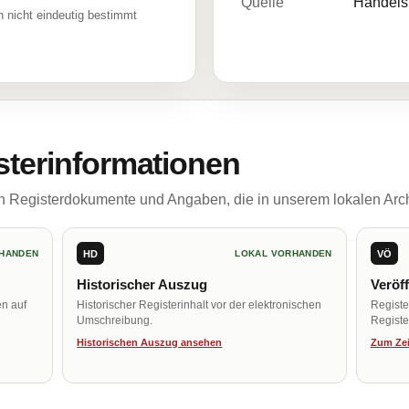
Quelle
Handelsr
 nicht eindeutig bestimmt
sterinformationen
ch Registerdokumente und Angaben, die in unserem lokalen Arch
HD
VÖ
HANDEN
LOKAL VORHANDEN
Historischer Auszug
Veröf
en auf
Historischer Registerinhalt vor der elektronischen
Regist
Umschreibung.
Register
Historischen Auszug ansehen
Zum Zei