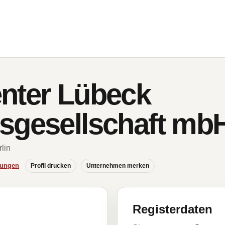
nter Lübeck
sgesellschaft mb
rlin
hungen
Profil drucken
Unternehmen merken
Registerdaten