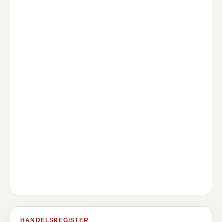
HANDELSREGISTER