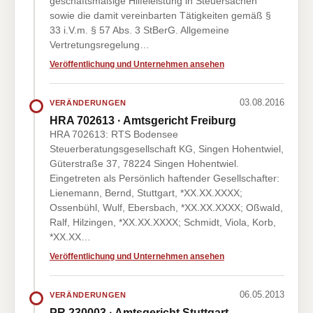
geschäftsmäßige Hilfeleistung in Steuersachen
sowie die damit vereinbarten Tätigkeiten gemäß §
33 i.V.m. § 57 Abs. 3 StBerG. Allgemeine
Vertretungsregelung…
Veröffentlichung und Unternehmen ansehen
03.08.2016
VERÄNDERUNGEN
HRA 702613 · Amtsgericht Freiburg
HRA 702613: RTS Bodensee
Steuerberatungsgesellschaft KG, Singen Hohentwiel,
Güterstraße 37, 78224 Singen Hohentwiel.
Eingetreten als Persönlich haftender Gesellschafter:
Lienemann, Bernd, Stuttgart, *XX.XX.XXXX;
Ossenbühl, Wulf, Ebersbach, *XX.XX.XXXX; Oßwald,
Ralf, Hilzingen, *XX.XX.XXXX; Schmidt, Viola, Korb,
*XX.XX…
Veröffentlichung und Unternehmen ansehen
06.05.2013
VERÄNDERUNGEN
PR 230003 · Amtsgericht Stuttgart