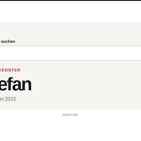
g suchen
REGISTER
efan
ust 2022
ANZEIGE