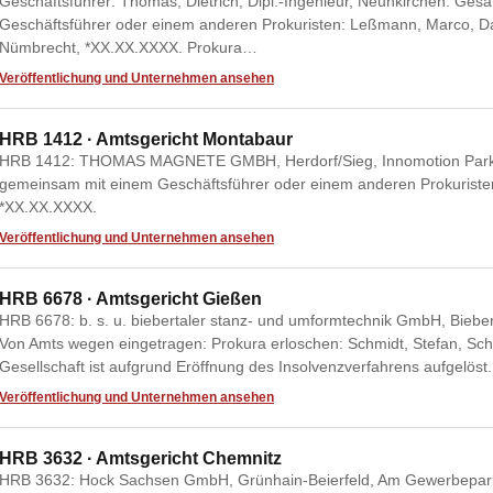
Geschäftsführer: Thomas, Dietrich, Dipl.-Ingenieur, Neunkirchen. G
Geschäftsführer oder einem anderen Prokuristen: Leßmann, Marco, D
Nümbrecht, *XX.XX.XXXX. Prokura…
Veröffentlichung und Unternehmen ansehen
HRB 1412 · Amtsgericht Montabaur
HRB 1412: THOMAS MAGNETE GMBH, Herdorf/Sieg, Innomotion Park 
gemeinsam mit einem Geschäftsführer oder einem anderen Prokuristen
*XX.XX.XXXX.
Veröffentlichung und Unternehmen ansehen
HRB 6678 · Amtsgericht Gießen
HRB 6678: b. s. u. biebertaler stanz- und umformtechnik GmbH, Bieber
Von Amts wegen eingetragen: Prokura erloschen: Schmidt, Stefan, Sch
Gesellschaft ist aufgrund Eröffnung des Insolvenzverfahrens aufgelöst.
Veröffentlichung und Unternehmen ansehen
HRB 3632 · Amtsgericht Chemnitz
HRB 3632: Hock Sachsen GmbH, Grünhain-Beierfeld, Am Gewerbepark 