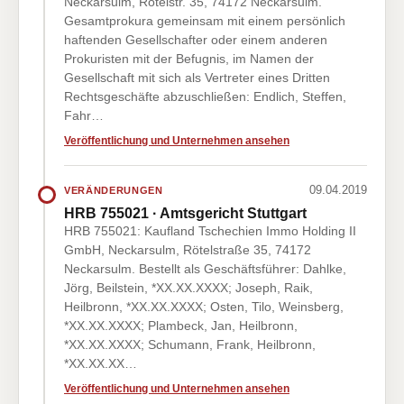
Neckarsulm, Rötelstr. 35, 74172 Neckarsulm.
Gesamtprokura gemeinsam mit einem persönlich
haftenden Gesellschafter oder einem anderen
Prokuristen mit der Befugnis, im Namen der
Gesellschaft mit sich als Vertreter eines Dritten
Rechtsgeschäfte abzuschließen: Endlich, Steffen,
Fahr…
Veröffentlichung und Unternehmen ansehen
09.04.2019
VERÄNDERUNGEN
HRB 755021 · Amtsgericht Stuttgart
HRB 755021: Kaufland Tschechien Immo Holding II
GmbH, Neckarsulm, Rötelstraße 35, 74172
Neckarsulm. Bestellt als Geschäftsführer: Dahlke,
Jörg, Beilstein, *XX.XX.XXXX; Joseph, Raik,
Heilbronn, *XX.XX.XXXX; Osten, Tilo, Weinsberg,
*XX.XX.XXXX; Plambeck, Jan, Heilbronn,
*XX.XX.XXXX; Schumann, Frank, Heilbronn,
*XX.XX.XX…
Veröffentlichung und Unternehmen ansehen