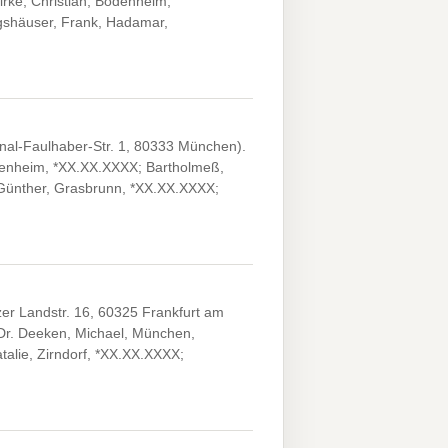
irke, Christian, Bodenheim,
ngshäuser, Frank, Hadamar,
nal-Faulhaber-Str. 1, 80333 München).
senheim, *XX.XX.XXXX; Bartholmeß,
 Günther, Grasbrunn, *XX.XX.XXXX;
er Landstr. 16, 60325 Frankfurt am
Dr. Deeken, Michael, München,
alie, Zirndorf, *XX.XX.XXXX;