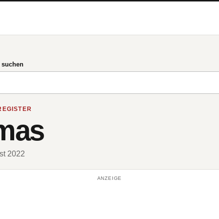
g suchen
REGISTER
omas
ust 2022
ANZEIGE