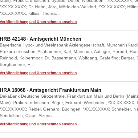
Main). Prokura erloschen: Byallas, Detlef, Wiesbaden, *XX.XX.XXXX; G
*XX.XX.XXXX; Dr. Hahn, Jörg, Mörfelden-Walldorf, *XX.XX.XXXX; Hilli
*XX.XX.XXXX; Killius, Thoma…
Veröffentlichung und Unternehmen ansehen
HRB 42148 · Amtsgericht München
Bayerische Hypo- und Vereinsbank Aktiengesellschaft, München (Kardi
Prokura erloschen: Achhammer, Karl, München; Aufinger, Herbert, Ro
Reinhold, Kolbermoor; Dr. Bassermann, Wolfgang, Gräfelfing; Berger,
Berghammer, F…
Veröffentlichung und Unternehmen ansehen
HRA 16068 · Amtsgericht Frankfurt am Main
DekaBank Deutsche Girozentrale, Frankfurt am Main und Berlin (Mainz
Main). Prokura erloschen: Böger, Eckhard, Wiesbaden, *XX.XX.XXXX; 
*XX.XX.XXXX; Reidel, Gerhard, Büdingen, *XX.XX.XXXX; Schneider, Nat
Sendelbach, Claus, Alzena…
Veröffentlichung und Unternehmen ansehen