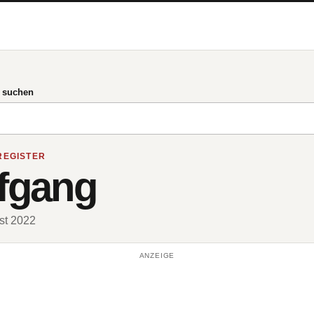
g suchen
REGISTER
lfgang
ust 2022
ANZEIGE