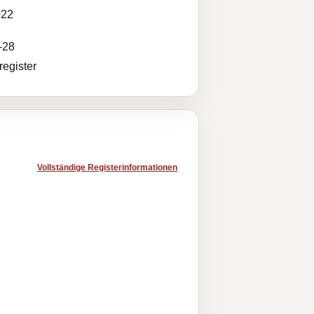
022
-28
egister
Vollständige Registerinformationen