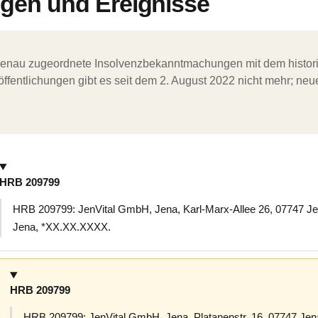
en und Ereignisse
ergenau zugeordnete Insolvenzbekanntmachungen mit dem histori
ffentlichungen gibt es seit dem 2. August 2022 nicht mehr; ne
HRB 209799
HRB 209799: JenVital GmbH, Jena, Karl-Marx-Allee 26, 07747 Jen
Jena, *XX.XX.XXXX.
HRB 209799
HRB 209799: JenVital GmbH, Jena, Platanenstr. 16, 07747 Jena