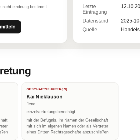
Letzte
12.10.2
 nicht eindeutig bestimmt
Eintragung
Datenstand
2025-10
mitteln
Quelle
Handelsr
tretung
GESCHAFTSFUHRER(IN)
Kai Nieklauson
Jena
einzelvertretungsberechtigt
haft
mit der Befugnis, im Namen der Gesellschaft
reter
mit sich im eigenen Namen oder als Vertreter
ie?en
eines Dritten Rechtsgeschafte abzuschlie?en