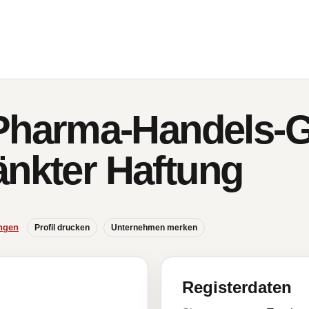
arma-Handels-Ge
änkter Haftung
ngen
Profil drucken
Unternehmen merken
Registerdaten