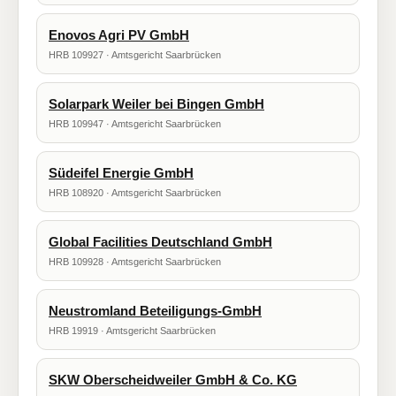
Enovos Agri PV GmbH
HRB 109927 · Amtsgericht Saarbrücken
Solarpark Weiler bei Bingen GmbH
HRB 109947 · Amtsgericht Saarbrücken
Südeifel Energie GmbH
HRB 108920 · Amtsgericht Saarbrücken
Global Facilities Deutschland GmbH
HRB 109928 · Amtsgericht Saarbrücken
Neustromland Beteiligungs-GmbH
HRB 19919 · Amtsgericht Saarbrücken
SKW Oberscheidweiler GmbH & Co. KG