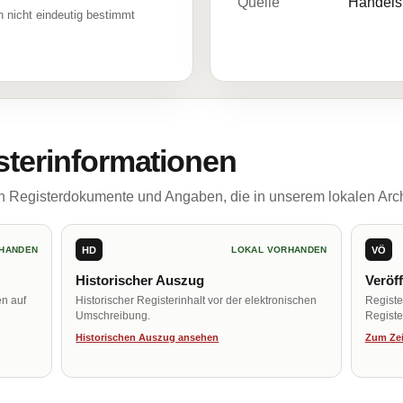
Quelle
Handelsr
 nicht eindeutig bestimmt
sterinformationen
ch Registerdokumente und Angaben, die in unserem lokalen Arch
HD
VÖ
HANDEN
LOKAL VORHANDEN
Historischer Auszug
Veröf
en auf
Historischer Registerinhalt vor der elektronischen
Regist
Umschreibung.
Register
Historischen Auszug ansehen
Zum Zei