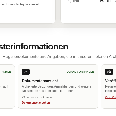
Quelle
Handelsr
 nicht eindeutig bestimmt
sterinformationen
ch Registerdokumente und Angaben, die in unserem lokalen Arch
DK
VÖ
HANDEN
LOKAL VORHANDEN
Dokumentenansicht
Veröf
en auf
Archivierte Satzungen, Anmeldungen und weitere
Regist
Dokumente aus dem Registerordner.
Register
29 archivierte Dokumente
Zum Zei
Dokumente ansehen