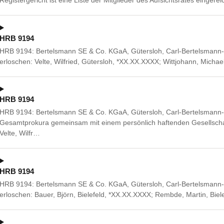
Registergericht ist eine Liste der Mitglieder des Aufsichtsrates eingere
HRB 9194
HRB 9194: Bertelsmann SE & Co. KGaA, Gütersloh, Carl-Bertelsmann- 
erloschen: Velte, Wilfried, Gütersloh, *XX.XX.XXXX; Wittjohann, Micha
HRB 9194
HRB 9194: Bertelsmann SE & Co. KGaA, Gütersloh, Carl-Bertelsmann- 
Gesamtprokura gemeinsam mit einem persönlich haftenden Gesellscha
Velte, Wilfr…
HRB 9194
HRB 9194: Bertelsmann SE & Co. KGaA, Gütersloh, Carl-Bertelsmann- 
erloschen: Bauer, Björn, Bielefeld, *XX.XX.XXXX; Rembde, Martin, Biele