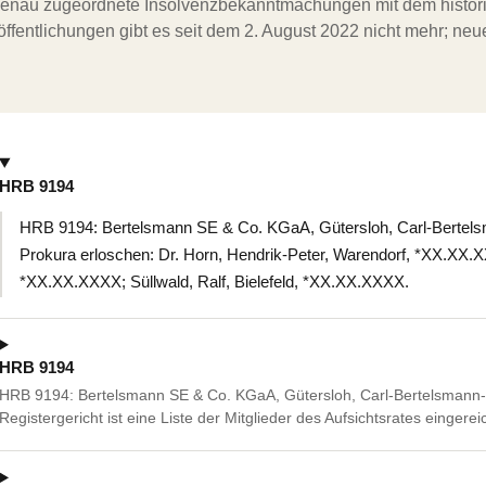
ergenau zugeordnete Insolvenzbekanntmachungen mit dem histori
ffentlichungen gibt es seit dem 2. August 2022 nicht mehr; ne
HRB 9194
HRB 9194: Bertelsmann SE & Co. KGaA, Gütersloh, Carl-Bertelsm
Prokura erloschen: Dr. Horn, Hendrik-Peter, Warendorf, *XX.XX.XX
*XX.XX.XXXX; Süllwald, Ralf, Bielefeld, *XX.XX.XXXX.
HRB 9194
HRB 9194: Bertelsmann SE & Co. KGaA, Gütersloh, Carl-Bertelsmann-
Registergericht ist eine Liste der Mitglieder des Aufsichtsrates eingere