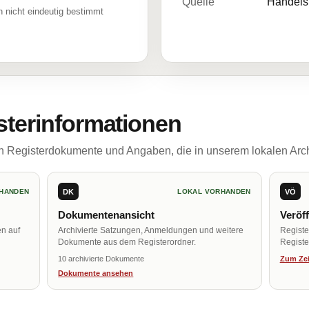
Quelle
Handelsr
 nicht eindeutig bestimmt
sterinformationen
ch Registerdokumente und Angaben, die in unserem lokalen Arch
DK
VÖ
HANDEN
LOKAL VORHANDEN
Dokumentenansicht
Veröf
en auf
Archivierte Satzungen, Anmeldungen und weitere
Regist
Dokumente aus dem Registerordner.
Register
10 archivierte Dokumente
Zum Zei
Dokumente ansehen