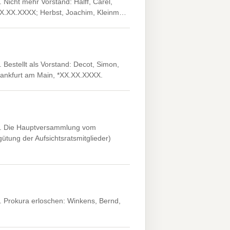
Nicht mehr Vorstand: Halff, Carel,
 *XX.XX.XXXX; Herbst, Joachim, Kleinm…
Bestellt als Vorstand: Decot, Simon,
rankfurt am Main, *XX.XX.XXXX.
n. Die Hauptversammlung vom
ütung der Aufsichtsratsmitglieder)
 Prokura erloschen: Winkens, Bernd,