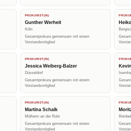
PROKURIST(IN)
PROKUR
Gunther Werheit
Heiko
Köln
Bergis
Gesamtprokura gemeinsam mit einem
Gesamt
Vorstandsmitglied
Vorsta
PROKURIST(IN)
PROKUR
Jessica Weiberg-Balzer
Kevin
Düsseldorf
Isernh
Gesamtprokura gemeinsam mit einem
Gesamt
Vorstandsmitglied
Vorsta
PROKURIST(IN)
PROKUR
Martina Schalk
Mori
Mülheim an der Ruhr
Reinbe
Gesamtprokura gemeinsam mit einem
Gesamt
Vorstandsmitglied
Vorsta