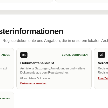
sterinformationen
ch Registerdokumente und Angaben, die in unserem lokalen Arch
DK
VÖ
HANDEN
LOKAL VORHANDEN
Dokumentenansicht
Veröf
en auf
Archivierte Satzungen, Anmeldungen und weitere
Regist
Dokumente aus dem Registerordner.
Register
82 archivierte Dokumente
Zum Zei
Dokumente ansehen
HANDEN