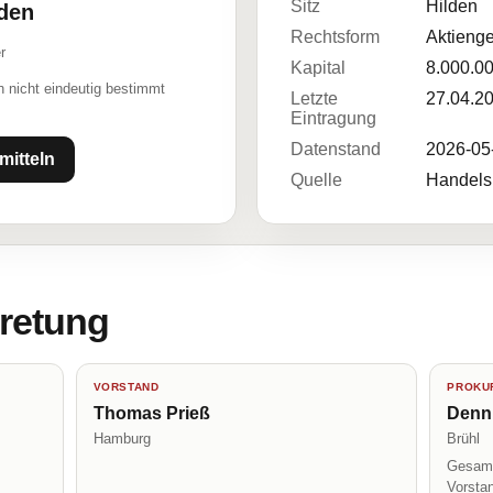
Sitz
Hilden
lden
Rechtsform
Aktienge
r
Kapital
8.000.0
 nicht eindeutig bestimmt
Letzte
27.04.2
Eintragung
Datenstand
2026-05
mitteln
Quelle
Handelsr
tretung
VORSTAND
PROKUR
Thomas Prieß
Denn
Hamburg
Brühl
Gesamt
Vorsta