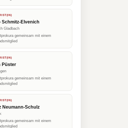
IST(IN)
 Schmitz-Elvenich
ch Gladbach
prokura gemeinsam mit einem
ndsmitglied
IST(IN)
 Püster
agen
prokura gemeinsam mit einem
ndsmitglied
IST(IN)
tz Neumann-Schulz
k
prokura gemeinsam mit einem
ndsmitglied