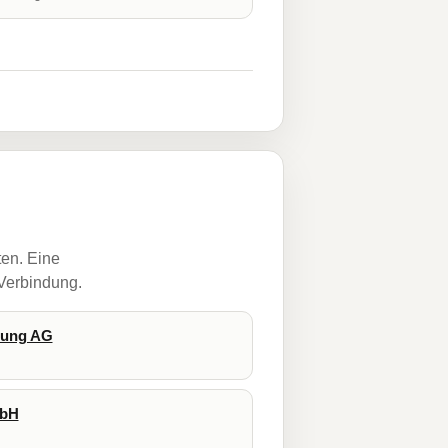
ten. Eine
 Verbindung.
rung AG
mbH