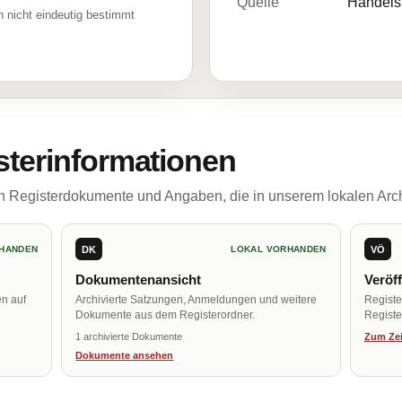
Quelle
Handelsr
 nicht eindeutig bestimmt
sterinformationen
ch Registerdokumente und Angaben, die in unserem lokalen Arch
DK
VÖ
HANDEN
LOKAL VORHANDEN
Dokumentenansicht
Veröf
en auf
Archivierte Satzungen, Anmeldungen und weitere
Regist
Dokumente aus dem Registerordner.
Register
1 archivierte Dokumente
Zum Zei
Dokumente ansehen