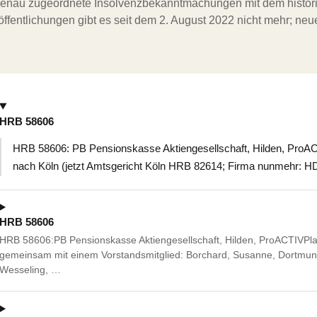
ergenau zugeordnete Insolvenzbekanntmachungen mit dem histori
ffentlichungen gibt es seit dem 2. August 2022 nicht mehr; ne
HRB 58606
HRB 58606: PB Pensionskasse Aktiengesellschaft, Hilden, ProACTI
nach Köln (jetzt Amtsgericht Köln HRB 82614; Firma nunmehr: H
HRB 58606
HRB 58606:PB Pensionskasse Aktiengesellschaft, Hilden, ProACTIVPl
gemeinsam mit einem Vorstandsmitglied: Borchard, Susanne, Dortmund
Wesseling, …