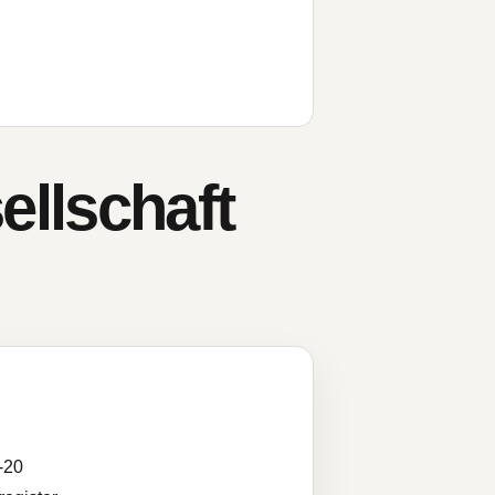
llschaft
-20