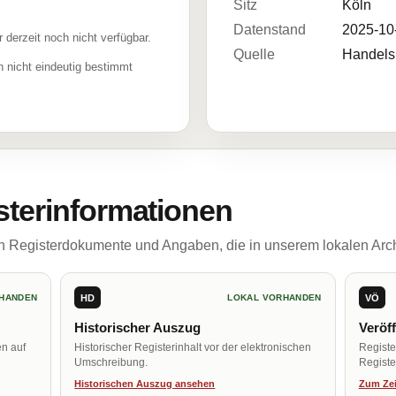
Sitz
Köln
Datenstand
2025-10
r derzeit noch nicht verfügbar.
Quelle
Handelsr
 nicht eindeutig bestimmt
sterinformationen
ch Registerdokumente und Angaben, die in unserem lokalen Arch
HD
VÖ
HANDEN
LOKAL VORHANDEN
Historischer Auszug
Veröf
en auf
Historischer Registerinhalt vor der elektronischen
Regist
Umschreibung.
Register
Historischen Auszug ansehen
Zum Zei