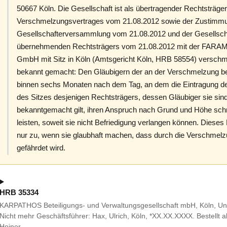
50667 Köln. Die Gesellschaft ist als übertragender Rechtsträ
Verschmelzungsvertrages vom 21.08.2012 sowie der Zustimmu
Gesellschafterversammlung vom 21.08.2012 und der Gesellsc
übernehmenden Rechtsträgers vom 21.08.2012 mit der FARAMI
GmbH mit Sitz in Köln (Amtsgericht Köln, HRB 58554) verschmo
bekannt gemacht: Den Gläubigern der an der Verschmelzung bete
binnen sechs Monaten nach dem Tag, an dem die Eintragung de
des Sitzes desjenigen Rechtsträgers, dessen Gläubiger sie si
bekanntgemacht gilt, ihren Anspruch nach Grund und Höhe schri
leisten, soweit sie nicht Befriedigung verlangen können. Dieses
nur zu, wenn sie glaubhaft machen, dass durch die Verschmelzu
gefährdet wird.
HRB 35334
KARPATHOS Beteiligungs- und Verwaltungsgesellschaft mbH, Köln, Un
Nicht mehr Geschäftsführer: Hax, Ulrich, Köln, *XX.XX.XXXX. Bestellt al
Heiner…