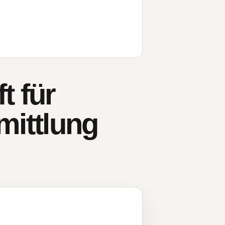
t für
ittlung