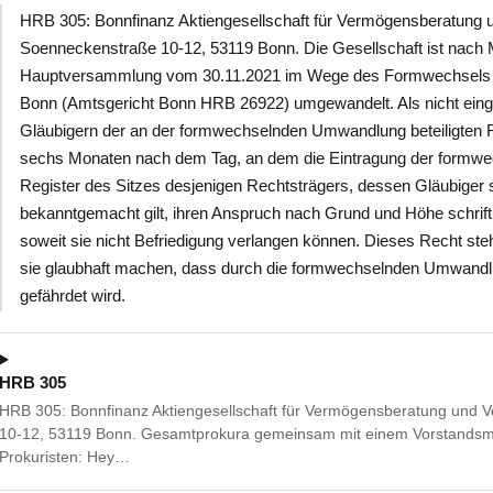
HRB 305: Bonnfinanz Aktiengesellschaft für Vermögensberatung u
Soenneckenstraße 10-12, 53119 Bonn. Die Gesellschaft ist nac
Hauptversammlung vom 30.11.2021 im Wege des Formwechsels in
Bonn (Amtsgericht Bonn HRB 26922) umgewandelt. Als nicht eing
Gläubigern der an der formwechselnden Umwandlung beteiligten Re
sechs Monaten nach dem Tag, an dem die Eintragung der formw
Register des Sitzes desjenigen Rechtsträgers, dessen Gläubiger
bekanntgemacht gilt, ihren Anspruch nach Grund und Höhe schriftl
soweit sie nicht Befriedigung verlangen können. Dieses Recht ste
sie glaubhaft machen, dass durch die formwechselnden Umwandlun
gefährdet wird.
HRB 305
HRB 305: Bonnfinanz Aktiengesellschaft für Vermögensberatung und V
10-12, 53119 Bonn. Gesamtprokura gemeinsam mit einem Vorstandsmi
Prokuristen: Hey…