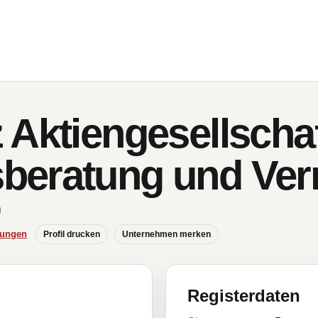
Aktiengesellschaf
eratung und Verm
n
hungen
Profil drucken
Unternehmen merken
Registerdaten