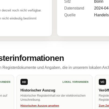
Sitz
Bonn
Datenstand
2024-04
r derzeit noch nicht verfügbar.
Quelle
Handelsr
 nicht eindeutig bestimmt
sterinformationen
ch Registerdokumente und Angaben, die in unserem lokalen Arch
HD
VÖ
HANDEN
LOKAL VORHANDEN
Historischer Auszug
Veröf
en auf
Historischer Registerinhalt vor der elektronischen
Regist
Umschreibung.
Register
Historischen Auszug ansehen
Zum Zei