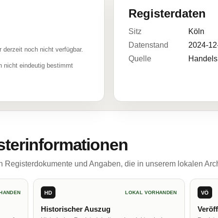
Registerdaten
Sitz
Köln
Datenstand
2024-12
r derzeit noch nicht verfügbar.
Quelle
Handelsr
 nicht eindeutig bestimmt
sterinformationen
ch Registerdokumente und Angaben, die in unserem lokalen Arch
HD
VÖ
HANDEN
LOKAL VORHANDEN
Historischer Auszug
Veröf