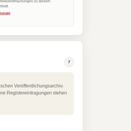
erbekanntmachungen zu diesem
blatt.
tstrahl
7
schen Veröffentlichungsarchiv.
uere Registereintragungen stehen