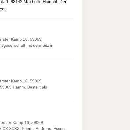
olz 1, 93142 Maxhütte-Haidhof. Der
egt.
berster Kamp 16, 59069
gesellschaft mit dem Sitz in
berster Kamp 16, 59069
59069 Hamm. Bestellt als
berster Kamp 16, 59069
X.XX.XXXX; Friede, Andreas, Essen,