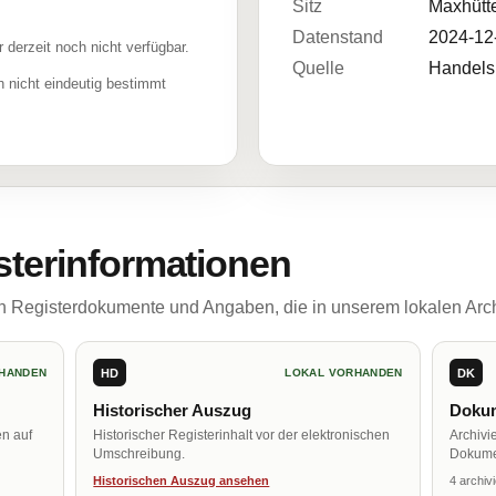
Sitz
Maxhütt
Datenstand
2024-12
r derzeit noch nicht verfügbar.
Quelle
Handelsr
 nicht eindeutig bestimmt
sterinformationen
ch Registerdokumente und Angaben, die in unserem lokalen Arch
HD
DK
HANDEN
LOKAL VORHANDEN
Historischer Auszug
Dokum
en auf
Historischer Registerinhalt vor der elektronischen
Archivi
Umschreibung.
Dokume
Historischen Auszug ansehen
4 archiv