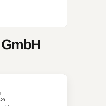
gy GmbH
n
-29