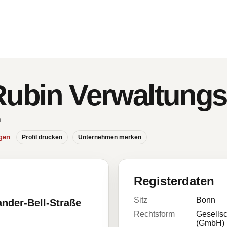
Rubin Verwaltun
n
gen
Profil drucken
Unternehmen merken
Registerdaten
Sitz
Bonn
nder-Bell-Straße
Rechtsform
Gesellsc
(GmbH)