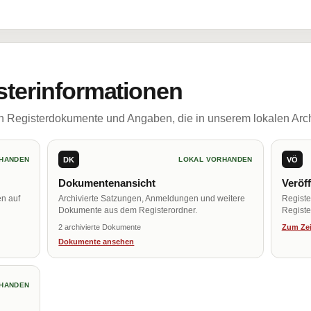
sterinformationen
ch Registerdokumente und Angaben, die in unserem lokalen Arch
DK
VÖ
HANDEN
LOKAL VORHANDEN
Dokumentenansicht
Veröf
en auf
Archivierte Satzungen, Anmeldungen und weitere
Regist
Dokumente aus dem Registerordner.
Register
2 archivierte Dokumente
Zum Zei
Dokumente ansehen
HANDEN