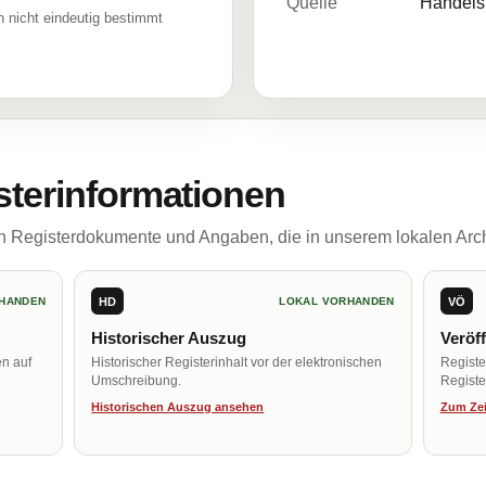
Quelle
Handelsr
 nicht eindeutig bestimmt
sterinformationen
ch Registerdokumente und Angaben, die in unserem lokalen Arch
HD
VÖ
HANDEN
LOKAL VORHANDEN
Historischer Auszug
Veröf
en auf
Historischer Registerinhalt vor der elektronischen
Regist
Umschreibung.
Register
Historischen Auszug ansehen
Zum Zei