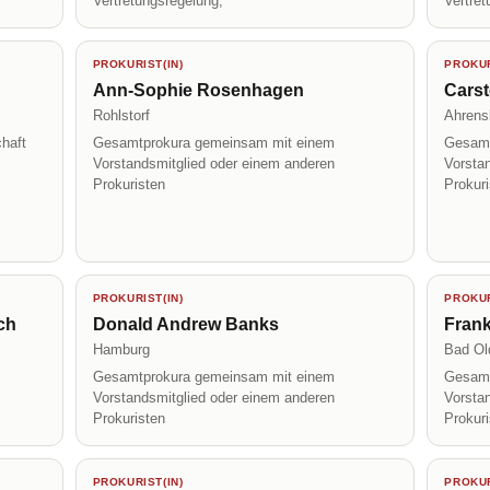
Vertretungsregelung;
Vertret
PROKURIST(IN)
PROKUR
Ann-Sophie Rosenhagen
Cars
Rohlstorf
Ahrens
haft
Gesamtprokura gemeinsam mit einem
Gesamt
Vorstandsmitglied oder einem anderen
Vorsta
Prokuristen
Prokur
PROKURIST(IN)
PROKUR
ch
Donald Andrew Banks
Fran
Hamburg
Bad Ol
Gesamtprokura gemeinsam mit einem
Gesamt
Vorstandsmitglied oder einem anderen
Vorsta
Prokuristen
Prokur
PROKURIST(IN)
PROKUR