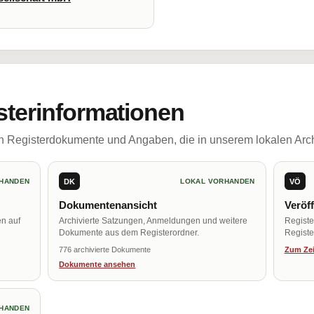
sterinformationen
ch Registerdokumente und Angaben, die in unserem lokalen Arch
DK
VÖ
HANDEN
LOKAL VORHANDEN
Dokumentenansicht
Veröf
en auf
Archivierte Satzungen, Anmeldungen und weitere
Regist
Dokumente aus dem Registerordner.
Register
776 archivierte Dokumente
Zum Zei
Dokumente ansehen
HANDEN