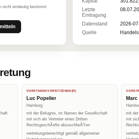
Kapital
301.822
 nicht eindeutig bestimmt
Letzte
08.07.2
Eintragung
Datenstand
2026-07
mitteln
Quelle
Handelsr
tretung
VORSTANDSVORSITZENDE(R)
VORST
Luc Popelier
Marc 
Hamburg
Hambu
haft
mit der Befugnis, im Namen der Gesellschaft
mit de
mit sich als Vertreter eines Dritten
mit sic
RechtsgeschÃ¤fte abzuschlieÃŸen
Rechts
vertretungsberechtigt gemäß allgemeiner
vertre