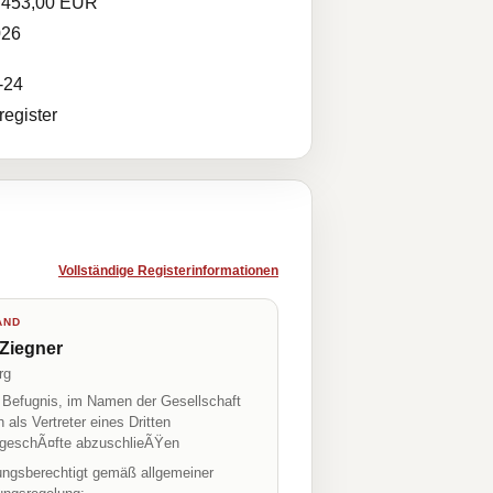
.453,00 EUR
026
-24
egister
Vollständige Registerinformationen
AND
Ziegner
rg
r Befugnis, im Namen der Gesellschaft
h als Vertreter eines Dritten
geschÃ¤fte abzuschlieÃŸen
tungsberechtigt gemäß allgemeiner