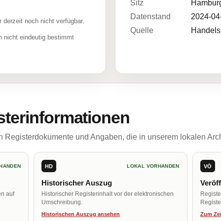
Sitz
Hambur
Datenstand
2024-04
r derzeit noch nicht verfügbar.
Quelle
Handelsr
 nicht eindeutig bestimmt
sterinformationen
ch Registerdokumente und Angaben, die in unserem lokalen Arch
HD
VÖ
HANDEN
LOKAL VORHANDEN
Historischer Auszug
Veröf
en auf
Historischer Registerinhalt vor der elektronischen
Regist
Umschreibung.
Register
Historischen Auszug ansehen
Zum Zei