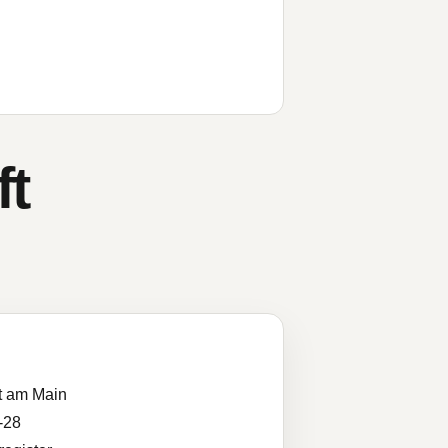
ft
t am Main
-28