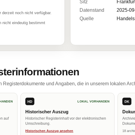
Sitz
Frankfur
Datenstand
2025-09
r derzeit noch nicht verfügbar.
Quelle
Handelsr
 nicht eindeutig bestimmt
sterinformationen
ch Registerdokumente und Angaben, die in unserem lokalen Arch
HD
DK
HANDEN
LOKAL VORHANDEN
Historischer Auszug
Dokum
en auf
Historischer Registerinhalt vor der elektronischen
Archivi
Umschreibung.
Dokume
Historischen Auszug ansehen
18 archi