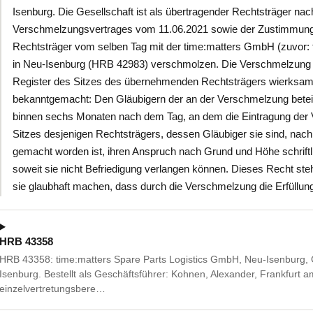
Isenburg. Die Gesellschaft ist als übertragender Rechtsträger n
Verschmelzungsvertrages vom 11.06.2021 sowie der Zustimmungs
Rechtsträger vom selben Tag mit der time:matters GmbH (zuvor: 
in Neu-Isenburg (HRB 42983) verschmolzen. Die Verschmelzung is
Register des Sitzes des übernehmenden Rechtsträgers wierksam 
bekanntgemacht: Den Gläubigern der an der Verschmelzung beteili
binnen sechs Monaten nach dem Tag, an dem die Eintragung der 
Sitzes desjenigen Rechtsträgers, dessen Gläubiger sie sind, na
gemacht worden ist, ihren Anspruch nach Grund und Höhe schriftli
soweit sie nicht Befriedigung verlangen können. Dieses Recht ste
sie glaubhaft machen, dass durch die Verschmelzung die Erfüllung
HRB 43358
HRB 43358: time:matters Spare Parts Logistics GmbH, Neu-Isenburg,
Isenburg. Bestellt als Geschäftsführer: Kohnen, Alexander, Frankfurt
einzelvertretungsbere…