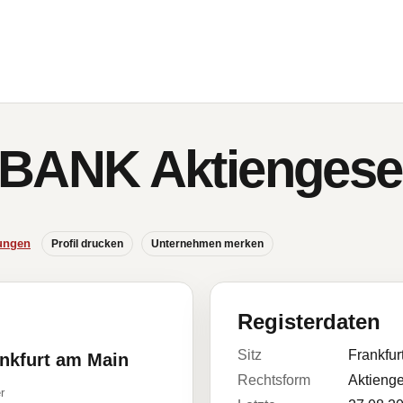
NK Aktiengesell
ungen
Profil drucken
Unternehmen merken
Registerdaten
Sitz
Frankfur
ankfurt am Main
Rechtsform
Aktienge
r