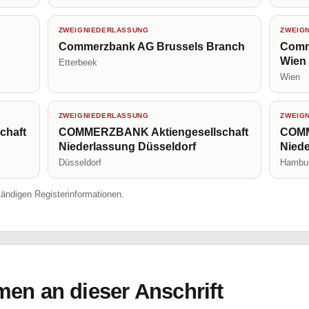
ZWEIGNIEDERLASSUNG
ZWEIG
Commerzbank AG Brussels Branch
Comm
Wien
Etterbeek
Wien
ZWEIGNIEDERLASSUNG
ZWEIG
chaft
COMMERZBANK Aktiengesellschaft
COMM
Niederlassung Düsseldorf
Nied
Düsseldorf
Hambu
tändigen Registerinformationen.
en an dieser Anschrift