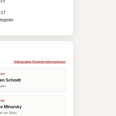
025
-17
egister
Vollständige Registerinformationen
AND
en Schmitt
aden
AND
ne Mlnarsky
urt am Main