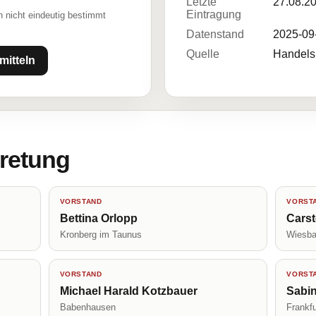
Letzte
27.08.2
Eintragung
 nicht eindeutig bestimmt
Datenstand
2025-09
Quelle
Handelsr
mitteln
tretung
VORSTAND
VORST
Bettina Orlopp
Carst
Kronberg im Taunus
Wiesb
VORSTAND
VORST
Michael Harald Kotzbauer
Sabi
Babenhausen
Frankf