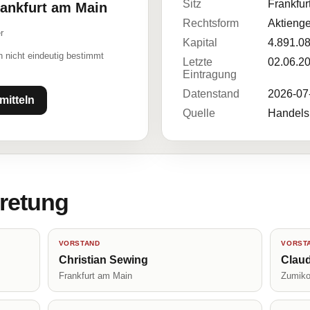
Sitz
Frankfur
rankfurt am Main
Rechtsform
Aktienge
r
Kapital
4.891.0
 nicht eindeutig bestimmt
Letzte
02.06.2
Eintragung
Datenstand
2026-07
mitteln
Quelle
Handelsr
tretung
VORSTAND
VORST
Christian Sewing
Claud
Frankfurt am Main
Zumik