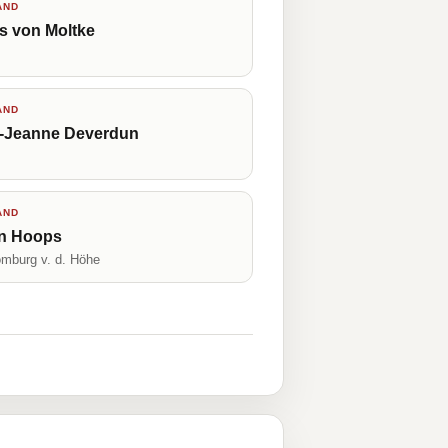
AND
s von Moltke
n
AND
e-Jeanne Deverdun
n
AND
an Hoops
mburg v. d. Höhe