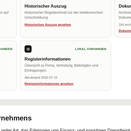
Historischer Auszug
Dokum
en auf
Historischer Registerinhalt vor der elektronischen
Archivi
Umschreibung.
Dokume
Historischen Auszug ansehen
164 arch
Dokume
SI
HANDEN
LOKAL VORHANDEN
Registerinformationen
Übersicht zu Firma, Vertretung, Beteiligten und
Eintragungen.
Abrufstand 2026-07-15
Registerinformationen ansehen
ernehmens
 jeder Art, das Erbringen von Finanz- und sonstigen Dienstleis