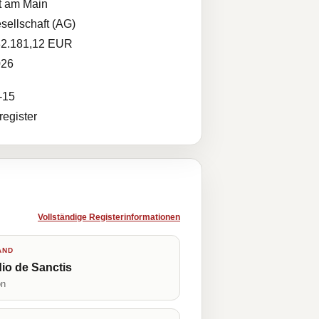
t am Main
sellschaft (AG)
82.181,12 EUR
026
-15
egister
Vollständige Registerinformationen
AND
io de Sanctis
on