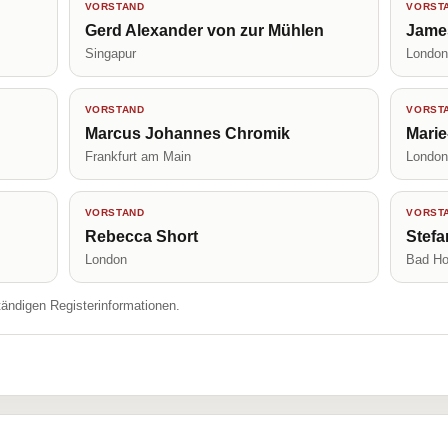
VORSTAND
VORST
Gerd Alexander von zur Mühlen
Jame
Singapur
Londo
VORSTAND
VORST
Marcus Johannes Chromik
Mari
Frankfurt am Main
Londo
VORSTAND
VORST
Rebecca Short
Stef
London
Bad Ho
tändigen Registerinformationen.