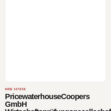
HRB 107858
PricewaterhouseCoopers
GmbH