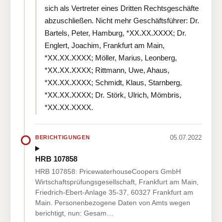
sich als Vertreter eines Dritten Rechtsgeschäfte
abzuschließen. Nicht mehr Geschäftsführer: Dr.
Bartels, Peter, Hamburg, *XX.XX.XXXX; Dr.
Englert, Joachim, Frankfurt am Main,
*XX.XX.XXXX; Möller, Marius, Leonberg,
*XX.XX.XXXX; Rittmann, Uwe, Ahaus,
*XX.XX.XXXX; Schmidt, Klaus, Starnberg,
*XX.XX.XXXX; Dr. Störk, Ulrich, Mömbris,
*XX.XX.XXXX.
05.07.2022
BERICHTIGUNGEN
HRB 107858
HRB 107858: PricewaterhouseCoopers GmbH
Wirtschaftsprüfungsgesellschaft, Frankfurt am Main,
Friedrich-Ebert-Anlage 35-37, 60327 Frankfurt am
Main. Personenbezogene Daten von Amts wegen
berichtigt, nun: Gesam…