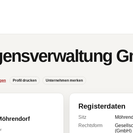
ensverwaltung 
gen
Profil drucken
Unternehmen merken
Registerdaten
Sitz
Möhrend
Möhrendorf
Rechtsform
Gesellsc
r
(GmbH)