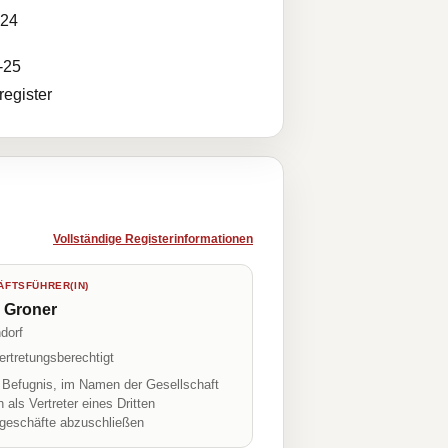
024
-25
egister
Vollständige Registerinformationen
FTSFÜHRER(IN)
 Groner
dorf
ertretungsberechtigt
r Befugnis, im Namen der Gesellschaft
h als Vertreter eines Dritten
geschäfte abzuschließen