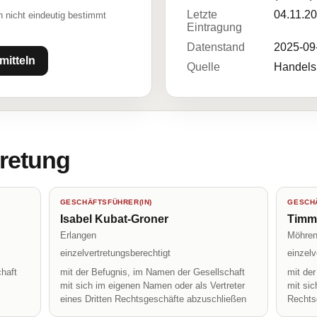
Letzte
04.11.2
 nicht eindeutig bestimmt
Eintragung
Datenstand
2025-09
mitteln
Quelle
Handelsr
tretung
GESCHÄFTSFÜHRER(IN)
GESCHÄ
Isabel Kubat-Groner
Timm
Erlangen
Möhren
einzelvertretungsberechtigt
einzelv
haft
mit der Befugnis, im Namen der Gesellschaft
mit de
mit sich im eigenen Namen oder als Vertreter
mit sic
eines Dritten Rechtsgeschäfte abzuschließen
Rechts